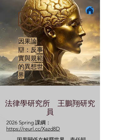
因果論
辯：反事
實與規範
的異想世
界
法律學研究所 王鵬翔研究
員
2026 Spring 課綱：
https://reurl.cc/Xazd8D
因果關係在解釋世界、責任歸