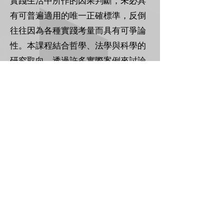
實踐生活中所作的因果判斷，未必具
有可普遍適用的唯一正確標準，反倒
往往因為各種實踐考量而具有可爭論
性。本課程結合哲學、法學與科學的
研究取向，透過許多實際案例來討論
日常及法律的因果論辯議題，引導同
學了解因果判斷不只是事實問題，更
包含反事實與規範考量的複雜想像模
式，並由此發現實際生活的因果關係
具有種種意想不到的論辯可能性。
中央研究院 版權所有
© Academia Sinica All Rights Reserved.