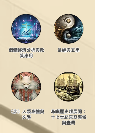
個體經濟分析與政
易經與玄學
策應用
（非）人類身體與
島嶼歷史超展開：
文學
十七世紀東亞海域
與臺灣