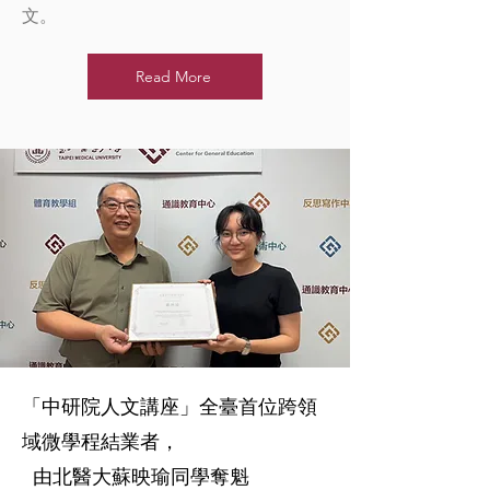
文。
Read More
「中研院人文講座」全臺首位跨領
域微學程結業者，
​ 由北醫大蘇映瑜同學奪魁